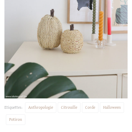
Etiquettes:
Anthropologie
Citrouille
Corde
Halloween
Potiron