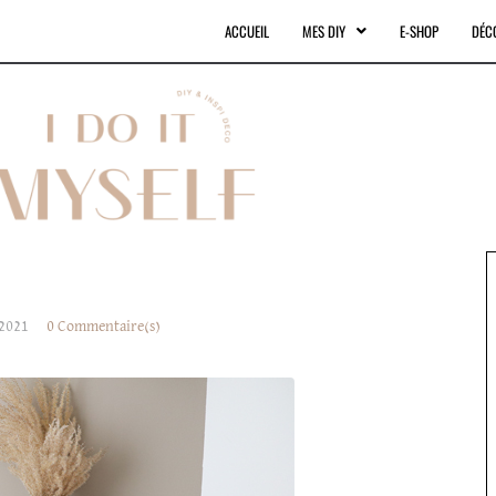
ACCUEIL
MES DIY
E-SHOP
DÉC
 2021
0 Commentaire(s)