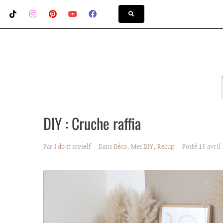
DIY : Cruche raffia
Par
I do it myself
Dans
Déco
,
Mes DIY
,
Recup
Posté
15 avril