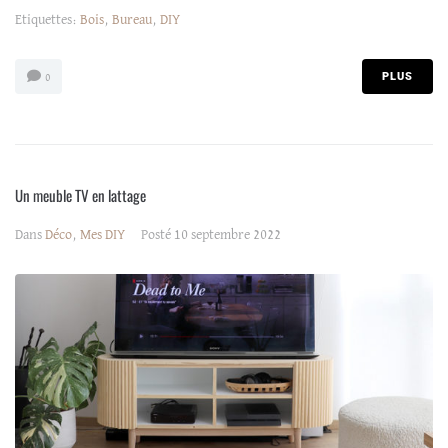
Etiquettes:
Bois
,
Bureau
,
DIY
PLUS
0
Un meuble TV en lattage
Dans
Déco
,
Mes DIY
Posté
10 septembre 2022