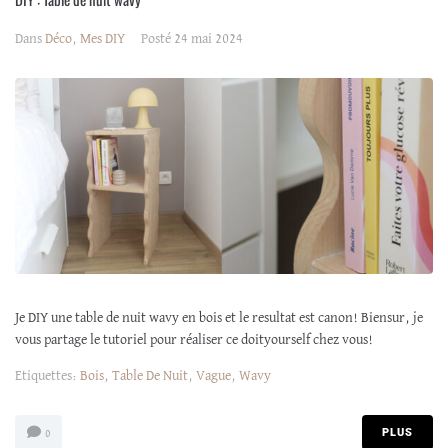
Dans
Déco
,
Mes DIY
Posté
24 mai 2024
Je DIY une table de nuit wavy en bois et le resultat est canon! Biensur, je
vous partage le tutoriel pour réaliser ce doityourself chez vous!
Etiquettes:
Bois
,
Table De Nuit
,
Vague
,
Wavy
PLUS
0