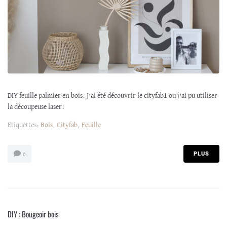
DIY feuille palmier en bois. J'ai été découvrir le cityfab1 ou j'ai pu utiliser
la découpeuse laser!
Etiquettes:
Bois
,
Cityfab
,
Feuille
PLUS
0
DIY : Bougeoir bois