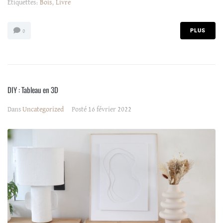
Etiquettes:
Bois
,
Livre
PLUS
0
DIY : Tableau en 3D
Dans
Uncategorized
Posté
16 février 2022