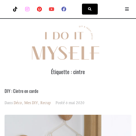
Étiquette :
cintre
DIY : Cintre en corde
Dans
Déco
,
Mes DIY
,
Recup
Posté
6 mai 2020