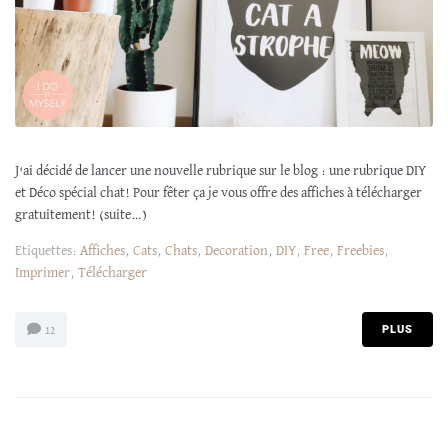
J'ai décidé de lancer une nouvelle rubrique sur le blog : une rubrique DIY
et Déco spécial chat! Pour fêter ça je vous offre des affiches à télécharger
gratuitement! (suite…)
Etiquettes:
Affiches
,
Cats
,
Chats
,
Decoration
,
DIY
,
Free
,
Freebies
,
Imprimer
,
Télécharger
PLUS
12