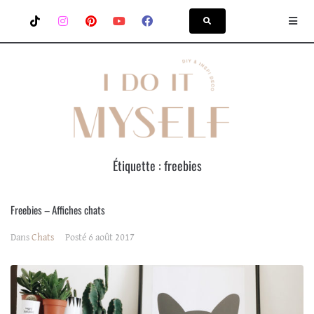
Étiquette :
freebies
Freebies – Affiches chats
Dans
Chats
Posté
6 août 2017