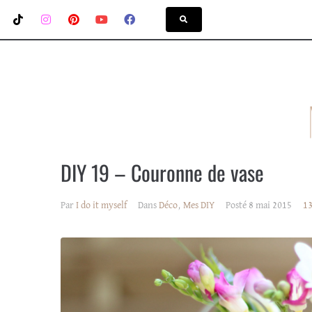
DIY 19 – Couronne de vase
Par
I do it myself
Dans
Déco
,
Mes DIY
Posté
8 mai 2015
13