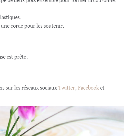
roupe de deux pots ensemble pour former la couronne.
lastiques.
 une corde pour les soutenir.
se est prête!
ons sur les réseaux sociaux
Twitter
,
Facebook
et