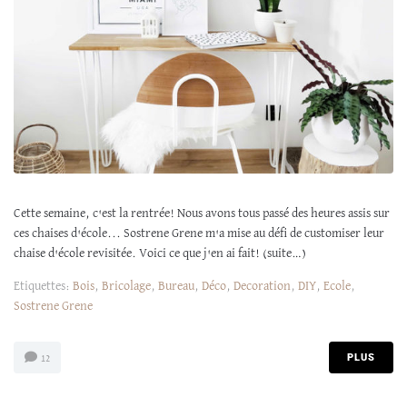
Cette semaine, c'est la rentrée! Nous avons tous passé des heures assis sur
ces chaises d'école... Sostrene Grene m'a mise au défi de customiser leur
chaise d'école revisitée. Voici ce que j'en ai fait! (suite…)
Etiquettes:
Bois
,
Bricolage
,
Bureau
,
Déco
,
Decoration
,
DIY
,
Ecole
,
Sostrene Grene
PLUS
12