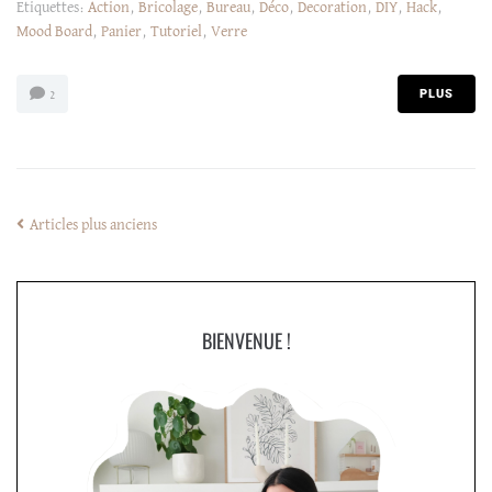
Etiquettes:
Action
,
Bricolage
,
Bureau
,
Déco
,
Decoration
,
DIY
,
Hack
,
Mood Board
,
Panier
,
Tutoriel
,
Verre
PLUS
2
Articles plus anciens
BIENVENUE !