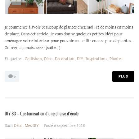
Je commence à avoir beaucoup de plantes chez moi, et de moins en moins
de place. Dans cet article, je vous donne quelques petites idées pour
aménager votre intérieur pour pouvoir accueillir encore plus de plantes.
On n'en a jamais assez! (suite…)
Etiquettes:
Collishop
,
Déco
,
Decoration
,
DIY
,
Inspirations
,
Plantes
PLUS
0
DIY 83 – Customisation d’une chaise d’école
Dans
Déco
,
Mes DIY
Posté
6 septembre 2018