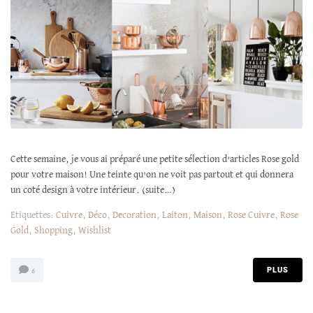
Cette semaine, je vous ai préparé une petite sélection d'articles Rose gold
pour votre maison! Une teinte qu'on ne voit pas partout et qui donnera
un coté design à votre intérieur. (suite…)
Etiquettes:
Cuivre
,
Déco
,
Decoration
,
Laiton
,
Maison
,
Rose Cuivre
,
Rose
Gold
,
Shopping
,
Wishlist
PLUS
6