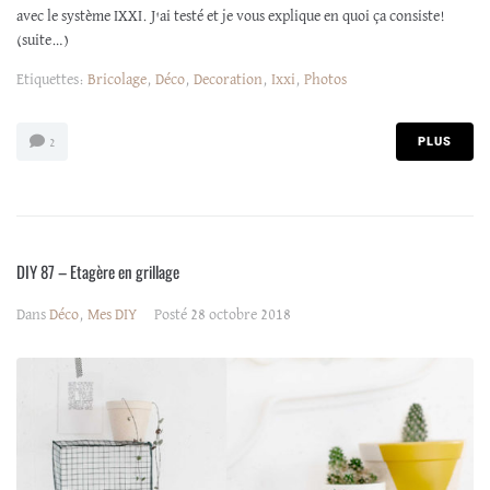
avec le système IXXI. J'ai testé et je vous explique en quoi ça consiste!
(suite…)
Etiquettes:
Bricolage
,
Déco
,
Decoration
,
Ixxi
,
Photos
PLUS
2
DIY 87 – Etagère en grillage
Dans
Déco
,
Mes DIY
Posté
28 octobre 2018