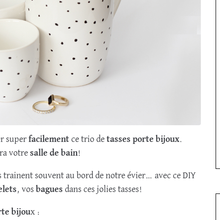
er super
facilement
ce trio de
tasses porte bijoux
.
ra votre
salle de bain
!
s trainent souvent au bord de notre évier… avec ce DIY
elets
, vos
bagues
dans ces jolies tasses!
te bijou
x :