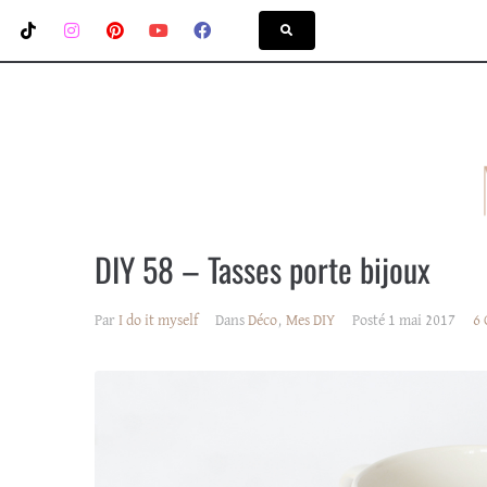
DIY 58 – Tasses porte bijoux
Par
I do it myself
Dans
Déco
,
Mes DIY
Posté
1 mai 2017
6 