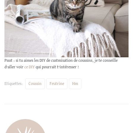
Pssst : si tu aimes les DIY de custmisation de coussins, je te conseille
d’aller voir
ce DIY
qui pourrait t’intéresser !
Etiquettes:
Coussin
Feutrine
Hm