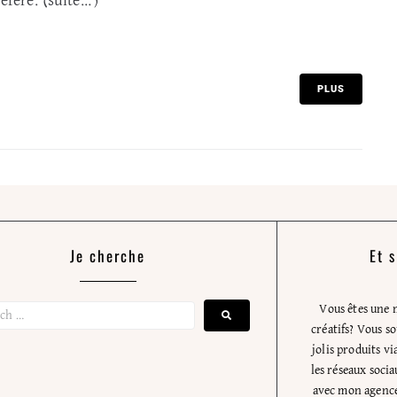
référé. (suite…)
PLUS
Je cherche
Et 
Vous êtes une 
créatifs? Vous s
jolis produits v
les réseaux socia
avec mon agence 