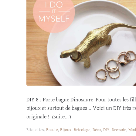
DIY 8 : Porte bague Dinosaure Pour toutes les f
bijoux et surtout de bagues… Voici un DIY très r
originale ! (suite…)
Etiquettes:
Beauté
,
Bijoux
,
Bricolage
,
Déco
,
DIY
,
Dressoir
,
Mod