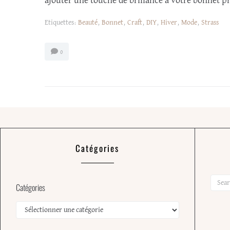
ajouter une touche de brillance à votre bonnet p
Etiquettes:
Beauté
,
Bonnet
,
Craft
,
DIY
,
Hiver
,
Mode
,
Strass
0
Catégories
Catégories