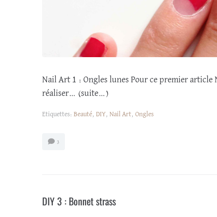
Nail Art 1 : Ongles lunes Pour ce premier article N
réaliser… (suite…)
Etiquettes:
Beauté
,
DIY
,
Nail Art
,
Ongles
3
DIY 3 : Bonnet strass