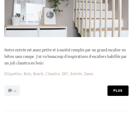
Notre entrée est assez petite et à moitié remplie par un grand escalier en
béton sans rampe. J'ai vu beaucoup d'inspirations d'escaliers habillés par
un joli claustra en bois!
Etiquettes:
Bois
,
Bosch
,
Claustra
,
DIY
,
Entrée
,
Zamo
PLUS
18