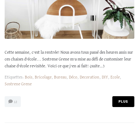
Cette semaine, c'est la rentrée! Nous avons tous passé des heures assis sur
ces chaises d'école... Sostrene Grene m'a mise au défi de customiser leur
chaise d'école revisitée. Voici ce que j'en ai fait! (suite…)
Etiquettes:
Bois
,
Bricolage
,
Bureau
,
Déco
,
Decoration
,
DIY
,
Ecole
,
Sostrene Grene
PLUS
12